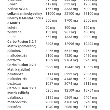
L-valin
417 mg
833 mg
1250 mg
celkem BCAA
1667 mg
3333 mg
5000 mg
celkem aminokyseliny
11000 mg
22100 mg
33100 mg
Energy & Mental Focus
850 mg
1700 mg
2550 mg
3 Matrix
kofein
50 mg
100 mg
150 mg
zelený čaj
133 mg
267 mg
400 mg
taurin
667 mg
1333 mg
2000 mg
Carbo Fusion 3:2:1
6498 mg
12996 mg
19494 mg
Matrix (pomeranč)
palatinóza
3256 mg
6512 mg
9768 mg
maltodextrin
2160 mg
4320 mg
6480 mg
dextróza
1082 mg
2164 mg
3246 mg
Carbo Fusion 3:2:1
6222 mg
12445 mg
18669 mg
Matrix (jablko)
palatinóza
3111 mg
6223 mg
9334 mg
maltodextrin
2074 mg
4148 mg
6223 mg
dextróza
1037 mg
2074 mg
3112 mg
Carbo Fusion 3:2:1
6255 mg
12509 mg
18764 mg
Matrix (višeň)
palatinóza
3135 mg
6269 mg
9404 mg
maltodextrin
2080 mg
4160 mg
6240 mg
dextróza
1040 mg
2080 mg
3120 mg