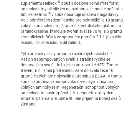
®
suplementu Hellnox
použili doslova volné (free form)
aminokyseliny nikoliv jen na ozdobu, ale musíte počítat s
®
tím, že Hellnox
v sobě obsahuje doslova megadávky.
Ve 3 odměrkách (denní dávka pro pokročilé) je 10 gramů
volných aminokyselin, 5 gramů krystalického glutaminu
(aminokyselina, kterou je tvořen sval ze 70 %) a 5 gramů
krystalických BCAA ve správném poměru 2:1:1 (dva díly
leucinu, díl isoleucinu a díl valinu).
Tyto aminokyseliny proudí v rozšířených řečištích žil
Vašich napumpovaných svalů a strašně rychle se
dostávají do svalů. Je to jejich potrava. IHNED! Žádné
trávení, nic! Hned při tréninku Vám do svalů teče 10
gramů čistých aminokyselin glutaminu a BCAA. V tom je
kouzlo kombinace pumpováku s vysokým obsahem
volných aminokyselin. Regenerační schopnost volných
aminokyselin navíc způsobí, že nebudete druhý den
totálně rozlámaní. Budete fit! Jen příjemná bolest svalů
zůstane.