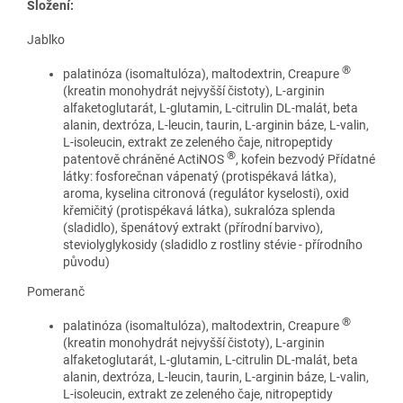
Složení:
Jablko
®
palatinóza (isomaltulóza), maltodextrin, Creapure
(kreatin monohydrát nejvyšší čistoty), L-arginin
alfaketoglutarát, L-glutamin, L-citrulin DL-malát, beta
alanin, dextróza, L-leucin, taurin, L-arginin báze, L-valin,
L-isoleucin, extrakt ze zeleného čaje, nitropeptidy
®
patentově chráněné ActiNOS
, kofein bezvodý Přídatné
látky: fosforečnan vápenatý (protispékavá látka),
aroma, kyselina citronová (regulátor kyselosti), oxid
křemičitý (protispékavá látka), sukralóza splenda
(sladidlo), špenátový extrakt (přírodní barvivo),
steviolyglykosidy (sladidlo z rostliny stévie - přírodního
původu)
Pomeranč
®
palatinóza (isomaltulóza), maltodextrin, Creapure
(kreatin monohydrát nejvyšší čistoty), L-arginin
alfaketoglutarát, L-glutamin, L-citrulin DL-malát, beta
alanin, dextróza, L-leucin, taurin, L-arginin báze, L-valin,
L-isoleucin, extrakt ze zeleného čaje, nitropeptidy