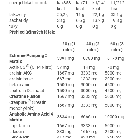
energetická hodnota
kJ/353
kJ/71
kJ/141
kJ/212
kcal
kcal
kcal
kcal
bílkoviny
55,2 g
11 g
22,1 g
33,1 g
sacharidy
33 g
6,6 g
13,2 g
19,8 g
tuky
0 g
0 g
0 g
0 g
Přehled účinných látek:
20 g (1
40 g (2
60 g (3
odm.)
odm.)
odm.)
Extreme Pumping 5
5391 mg
10780 mg
16170 mg
Matrix
®
ActiNOS
(CFM Nitro)
57 mg
114 mg
170 mg
arginin AKG
1667 mg
3333 mg
5000 mg
arginin báze
667 mg
1333 mg
2000 mg
beta alanin
1500 mg
3000 mg
4500 mg
L-citrulin DL-malát
1500 mg
3000 mg
4500 mg
Creatine Fusion
1667 mg
3333 mg
5000 mg
®
Creapure
(kreatin
1667 mg
3333 mg
5000 mg
monohydrát)
Anabolic Amino Acid 4
3334 mg
6666 mg
10000 mg
Matrix
L-glutamin
1667 mg
3333 mg
5000 mg
L-leucin
833 mg
1667 mg
2500 mg
L-isoleucin
417 mg
833 mg
1250 mg