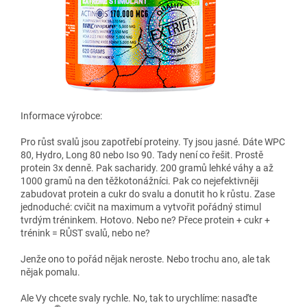
Informace výrobce:
Pro růst svalů jsou zapotřebí proteiny. Ty jsou jasné. Dáte WPC
80, Hydro, Long 80 nebo Iso 90. Tady není co řešit. Prostě
protein 3x denně. Pak sacharidy. 200 gramů lehké váhy a až
1000 gramů na den těžkotonážníci. Pak co nejefektivněji
zabudovat protein a cukr do svalu a donutit ho k růstu. Zase
jednoduché: cvičit na maximum a vytvořit pořádný stimul
tvrdým tréninkem. Hotovo. Nebo ne? Přece protein + cukr +
trénink = RŮST svalů, nebo ne?
Jenže ono to pořád nějak neroste. Nebo trochu ano, ale tak
nějak pomalu.
Ale Vy chcete svaly rychle. No, tak to urychlíme: nasaďte