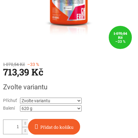
1 070,54
Kč
–33 %
1 070,54 Kč
–33 %
713,39 Kč
Měrná
Zvolte variantu
cena:
Příchuť
Balení
Přidat do košíku