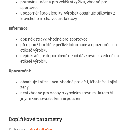
potravina určená pro zvláštní výživu, vhodná pro
sportovce
upozornění pro alergiky: výrobek obsahuje bílkoviny z
kravského mléka včetně laktózy
Informace:
doplněk stravy, vhodné pro sportovce
před použitím čtěte pečlivě informace a upozornění na
etiketě výrobku
nepřekračujte doporučené denní dávkování uvedené na
etiketě výrobku
Upozornění:
obsahuje kofein - není vhodné pro děti, těhotné a kojící
ženy
není vhodné pro osoby s vysokým krevním tlakem či
jinými kardiovaskulárními potížemi
Doplňkové parametry
Kategorie
:
Anabolizéry