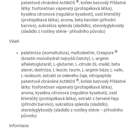
®
patentově chráněné ActiNOS
, kofein bezvodý Přídatné
látky: fosforečnan vápenatý (protispékavá látka),
kyselina citronová (regulátor kyselosti), oxid křemičitý
(protispékavá látka), aroma, beta karoten (přírodní
barvivo), sukralóza splenda (sladidlo), steviolyglykosidy
(sladidlo z rostliny stévie - přírodního původu)
Višeň
®
palatinóza (isomaltulóza), maltodextrin, Creapure
(kreatin monohydrát nejvyšší čistoty), L-arginin
alfaketoglutarát, L-glutamin, L-citrulin DL-malát, beta
alanin, dextróza, L-leucin, taurin, L-arginin báze, L-valin,
L-isoleucin, extrakt ze zeleného čaje, nitropeptidy
®
patentově chráněné ActiNOS
, kofein bezvodý Přídatné
látky: fosforečnan vápenatý (protispékavá látka),
aroma, kyselina citronová (regulátor kyselosti), oxid
křemičitý (protispékavá látka), extrakt z červené řepy
(přírodní barvivo), sukralóza splenda (sladidlo),
steviolyglykosidy (sladidlo z rostliny stévie – přírodního
původu)
Informace: