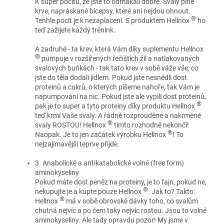
K super pocitu, že jste to odmakali dobře. Svaly plné
krve, napráskané bicepsy, které ani nejdou ohnout.
®
Tenhle pocit je k nezaplacení. S produktem Hellnox
ho
teď zažijete každý trénink.
A zadruhé - ta krev, která Vám díky suplementu Hellnox
®
pumpuje v rozšířených řečištích žil a natlakovaných
svalových buňkách - tak tato krev v sobě váže vše, co
jste do těla dodali jídlem. Pokud jste nesnědli dost
proteinů a cukrů, o kterých píšeme nahoře, tak Vám je
napumpování na nic. Pokud jste ale vypili dost proteinů,
®
pak je to super a tyto proteiny díky produktu Hellnox
teď krmí Vaše svaly. A řádně rozprouděné a nakrmené
®
svaly ROSTOU! Hellnox
tímto rozhodně nekončí!
®
Naopak. Je to jen začátek výrobku Hellnox
! To
nejzajímavější teprve přijde.
3. Anabolické a antikatabolické volné (free form)
aminokyseliny
Pokud máte dost peněz na proteiny, je to fajn, pokud ne,
®
nekupujte je a kupte pouze Hellnox
. Jak to? Takto:
®
Hellnox
má v sobě obrovské dávky toho, co svalům
chutná nejvíc a po čem taky nejvíc rostou. Jsou to volné
aminokyseliny. Ale tady opravdu pozor! My jsme v