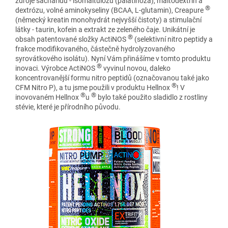
zdroje sacharidů - isomaltulózu (palatinóza), maltodextrin a
®
dextrózu, volné aminokyseliny (BCAA, L-glutamin), Creapure
(německý kreatin monohydrát nejvyšší čistoty) a stimulační
látky - taurin, kofein a extrakt ze zeleného čaje. Unikátní je
®
obsah patentované složky ActiNOS
(selektivní nitro peptidy a
frakce modifikovaného, částečně hydrolyzovaného
syrovátkového isolátu). Nyní Vám přinášíme v tomto produktu
®
inovaci. Výrobce ActiNOS
vyvinul novou, daleko
koncentrovanější formu nitro peptidů (označovanou také jako
®
CFM Nitro P), a tu jsme použili v produktu Hellnox
! V
®
®
inovovaném Hellnox
u
bylo také použito sladidlo z rostliny
stévie, které je přírodního původu.