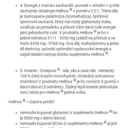
4. Energie z matrixu sacharidů: pomalé + střední + rychlé
®
sacharidy obsahuje Hellnox
v poměru 3:2:1. Třemi díly
je zastoupena palatinóza (izomaltulóza), špičkový
sportovní sacharid, který má nízký glykemický index,
uvolňuje se pomalinku a přitom Vám dává tolik energie
®
jako jednoduchý cukr. V produktu Hellnox
je ho v
jediné odměrce 3111 - 3256 mg (záleží na příchuti a ve
třech 9334 mg - 9768 mg. Dva díly maltodextrinu a jeden
díl dextrózy způsobí optimální vyplavování energie a
®
zajistí ideální nástup účinku suplementu Hellnox
.
®
5. Kreatin - Creapure
- síla, síla a zase síla - německý
100 % čistý kreatin monohydrát, chráněný ochrannou
®
známkou! V produktu Hellnox
je ho rovných 5 gramů v
denní dávce (3 odměrky). Žádný lepší kreatin jednoduše
®
není, takže pro Hellnox
jediná volba.
®
Hellnox
= úspora peněz!
®
nemusíte kupovat glutamin (v suplementu Hellnox
ho
je 5000 mg v denní dávce)
®
nemusíte kupovat BCAA (v suplementu Hellnox
je jich