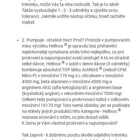
tréninku, může Vás ta vlna rozhodit. Tak je to silné!
Takže vyzkoušejte 1 - 2 - 3 odměrky a zjistěte svou
toleranci. Jakmile ucítíte nástup účinku, hned začněte
makat.
2. Pumpuje - strašně moc! Proč? Protože v pumpovacím
®
mixu výrobku Hellnox
je opravdu bez přehánění
nejdokonaleji vymakaná směs toho nejlepšího, co pro
prokrvení a napumpování svalů existuje! A to ve strašně
®
velké dávce. Hellnox
v sobě v denní dávce (3 odměrky)
®
kombinuje absolutní TOP látku ActiNOS
(neboli CFM
Nitro P) v množství 170 mg s L-citrulinem v množství
4500 mg, beta alaninem v množství 4500 mg a
argininem AKG (alfa-ketoglutarát) a argininem base
(krystalický arginin) v rekordním množství 7000 mg!
Celkem tedy pumpovací a prokrvovací nálož v celkovém
množství 16170 mg! Toto nemá obdoby, jen se podívejte
®
na etikety jiných produktů této kategorie - Hellnox
nesnese srovnání s ničím, co jste dosud viděli.
K čemu je Vám vlastně prokrvení a napumpování?
Tak zaprvé - k dobrému pocitu skvěle odjetého tréninku.