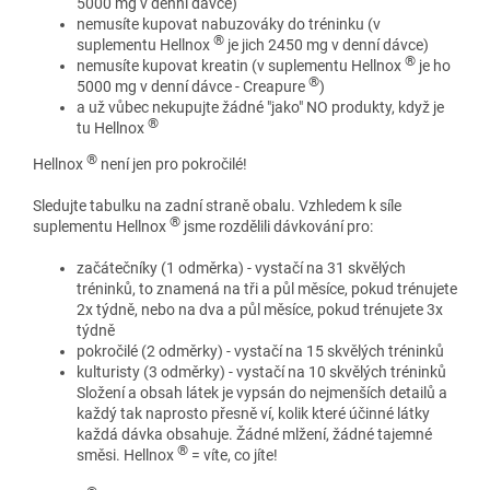
5000 mg v denní dávce)
nemusíte kupovat nabuzováky do tréninku (v
®
suplementu Hellnox
je jich 2450 mg v denní dávce)
®
nemusíte kupovat kreatin (v suplementu Hellnox
je ho
®
5000 mg v denní dávce - Creapure
)
a už vůbec nekupujte žádné "jako" NO produkty, když je
®
tu Hellnox
®
Hellnox
není jen pro pokročilé!
Sledujte tabulku na zadní straně obalu. Vzhledem k síle
®
suplementu Hellnox
jsme rozdělili dávkování pro:
začátečníky (1 odměrka) - vystačí na 31 skvělých
tréninků, to znamená na tři a půl měsíce, pokud trénujete
2x týdně, nebo na dva a půl měsíce, pokud trénujete 3x
týdně
pokročilé (2 odměrky) - vystačí na 15 skvělých tréninků
kulturisty (3 odměrky) - vystačí na 10 skvělých tréninků
Složení a obsah látek je vypsán do nejmenších detailů a
každý tak naprosto přesně ví, kolik které účinné látky
každá dávka obsahuje. Žádné mlžení, žádné tajemné
®
směsi. Hellnox
= víte, co jíte!