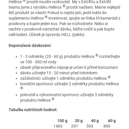
®
Hellnox
prostě musíte vyzkoušet. My v Extrifitu a Extrifit
®
teamu jsme z výrobku Hellnox
prostě nadšeni. Máme nejlepší
NO produkt ze všech! Pokud si nejste jisti, jestli máte do
®
suplementu Hellnox
investovat, spojte se třeba tři kamarádi z
posilovny a kupte jeden kus. Pak se rozhodnete. Nebo si
nechte v posilovně namíchat dávku, běžte cvičit a pak kupte
celé balení. Účinek je opravdu HELL (peklo).
Doporučené dávkování:
®
1 - 3 odměrky (20 - 60 g) produktu Hellnox
rozmíchejte
ve 100 - 300 ml vody
obsah připraveného nápoje je určen k přímé konzumaci
dávku užívejte 15 - 20 minut před tréninkem
®
začátečníci: užívejte 1 odměrku produktu Hellnox
kondiční sportovci: užívejte 2 odměrky produktu Hellnox
®
pokročilí a výkonnostní sportovci: užívejte 3 odměrky
®
produktu Hellnox
Tabulka nutričních hodnot:
100 g
20 g
40 g
60 g
1483
297
593
890