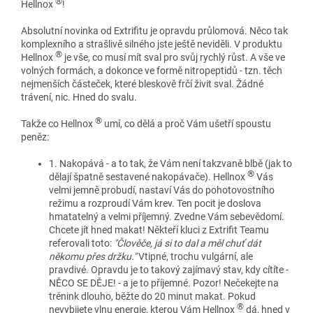
®
Hellnox
!
Absolutní novinka od Extrifitu je opravdu průlomová. Něco tak
komplexního a strašlivě silného jste ještě neviděli. V produktu
®
Hellnox
je vše, co musí mít sval pro svůj rychlý růst. A vše ve
volných formách, a dokonce ve formě nitropeptidů - tzn. těch
nejmenších částeček, které bleskově frčí živit sval. Žádné
trávení, nic. Hned do svalu.
®
Takže co Hellnox
umí, co dělá a proč Vám ušetří spoustu
peněz:
1. Nakopává - a to tak, že Vám není takzvaně blbě (jak to
®
dělají špatně sestavené nakopávače). Hellnox
Vás
velmi jemně probudí, nastaví Vás do pohotovostního
režimu a rozproudí Vám krev. Ten pocit je doslova
hmatatelný a velmi příjemný. Zvedne Vám sebevědomí.
Chcete jít hned makat! Někteří kluci z Extrifit Teamu
referovali toto:
"Člověče, já si to dal a měl chuť dát
někomu přes držku."
Vtipné, trochu vulgární, ale
pravdivé. Opravdu je to takový zajímavý stav, kdy cítíte -
NĚCO SE DĚJE! - a je to příjemné. Pozor! Nečekejte na
trénink dlouho, běžte do 20 minut makat. Pokud
®
nevybijete vlnu energie, kterou Vám Hellnox
dá, hned v