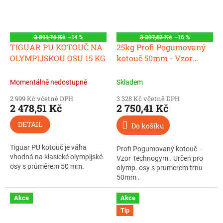
2 891,74 Kč
–14 %
3 297,52 Kč
–16 %
TIGUAR PU KOTOUČ NA
25kg Profi Pogumovaný
OLYMPIJSKOU OSU 15 KG
kotouč 50mm - Vzor
Technogym
Momentálně nedostupné
Skladem
2 999 Kč včetně DPH
3 328 Kč včetně DPH
2 478,51 Kč
2 750,41 Kč
DETAIL
Do košíku
Tiguar PU kotouč je váha
Profi Pogumovaný kotouč -
vhodná na klasické olympijské
Vzor Technogym . Určen pro
osy s průměrem 50 mm.
olymp. osy s prumerem trnu
50mm .
Akce
Akce
Tip