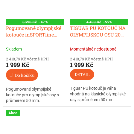
3 790 Kč
–47 %
4 499 Kč
–55 %
Pogumované olympijské
TIGUAR PU KOTOUČ NA
kotouče inSPORTline
OLYMPIJSKOU OSU 20
Herk OL 50 mm 25 kg
KG
Skladem
Momentálně nedostupné
2 418,79 Kč včetně DPH
2 418,79 Kč včetně DPH
1 999 Kč
1 999 Kč
DETAIL
Do košíku
Tiguar PU kotouč je váha
Pogumované olympijské
vhodná na klasické olympijské
kotouče pro olympijské osy s
osy s průměrem 50 mm.
průměrem 50 mm.
Akce