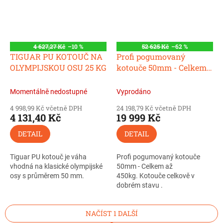
4 627,27 Kč
–10 %
52 625 Kč
–62 %
TIGUAR PU KOTOUČ NA
Profi pogumovaný
OLYMPIJSKOU OSU 25 KG
kotouče 50mm - Celkem
až 450kg - Používaný
Momentálně nedostupné
Vyprodáno
4 998,99 Kč včetně DPH
24 198,79 Kč včetně DPH
4 131,40 Kč
19 999 Kč
DETAIL
DETAIL
Tiguar PU kotouč je váha
Profi pogumovaný kotouče
vhodná na klasické olympijské
50mm - Celkem až
osy s průměrem 50 mm.
450kg. Kotouče celkově v
dobrém stavu .
NAČÍST 1 DALŠÍ