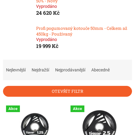
50% - Nový
Vyprodáno
24 620 Kč
Profi pogumovaný kotouče 50mm - Celkem až
450kg - Používaný
Vyprodáno
19 999 Kč
Ř
a
Nejlevnější
Nejdražší
Nejprodávanější
Abecedně
z
e
n
OTEVŘÍT FILTR
í
p
V
r
Akce
Akce
ý
o
p
d
i
u
s