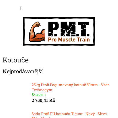
Přejít
NÁKU
na
obsah
KOŠÍK
Kotouče
Nejprodávanější
25kg Profi Pogumovaný kotouč 50mm - Vzor
Technogym
Skladem
2 750,41 Kč
Sadu Profi PU kotouču Tiguar - Nový - Sleva