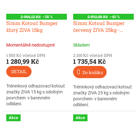
2 066,12 Kč
–38 %
2 892,56 Kč
–40 %
51mm Kotouč Bumper
51mm Kotouč Bumper
žlutý ZIVA 15kg
červený ZIVA 25kg -
AKCE DO 15.2.2022
Momentálně nedostupné
Skladem
1 550 Kč včetně DPH
2 100 Kč včetně DPH
1 280,99 Kč
1 735,54 Kč
DETAIL
Do košíku
Tréninkový odhazovací kotouč
Tréninkový odhazovací kotouč
značky ZIVA 15 kg s odolným
značky ZIVA 25 kg s odolným
povrchem v barevném
povrchem v barevném
odlišení.
odlišení.
Akce
Akce