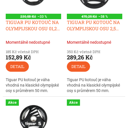
k
p
t
r
ů
o
230,58 Kč
–33 %
470,25 Kč
–38 %
d
TIGUAR PU KOTOUČ NA
TIGUAR PU KOTOUČ NA
u
OLYMPIJSKOU OSU 01,25
OLYMPIJSKOU OSU 2,5
k
KG
KG
t
Momentálně nedostupné
Momentálně nedostupné
ů
185 Kč včetně DPH
350 Kč včetně DPH
152,89 Kč
289,26 Kč
DETAIL
DETAIL
Tiguar PU kotouč je váha
Tiguar PU kotouč je váha
vhodná na klasické olympijské
vhodná na klasické olympijské
osy s průměrem 50 mm.
osy s průměrem 50 mm.
Akce
Akce