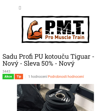
Přejít
NÁKU
na
obsah
KOŠÍK
Sadu Profi PU kotouču Tiguar -
Nový - Sleva 50% - Nový
3443
Průměrné
1 hodnocení
Podrobnosti hodnocení
Akce
Tip
hodnocení
produktu
je
5,0
z
5
hvězdiček.