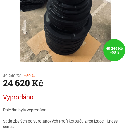
49 240 Kč
–50 %
49 240 Kč
–50 %
24 620 Kč
Měrná
Vyprodáno
cena:
Položka byla vyprodána…
Sada zbylých polyuretanových Profi kotouču z realizace Fitness
centra .