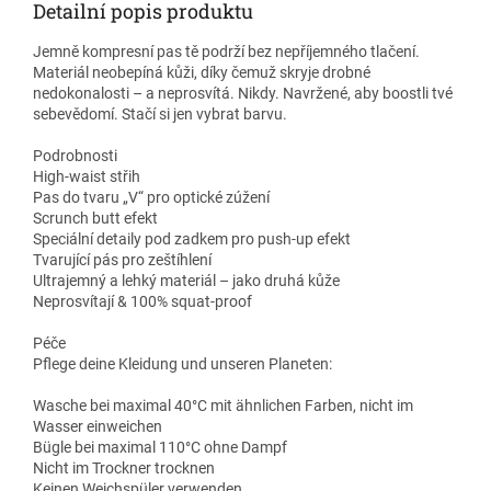
Detailní popis produktu
Jemně kompresní pas tě podrží bez nepříjemného tlačení.
Materiál neobepíná kůži, díky čemuž skryje drobné
nedokonalosti – a neprosvítá. Nikdy. Navržené, aby boostli tvé
sebevědomí. Stačí si jen vybrat barvu.
Podrobnosti
High-waist střih
Pas do tvaru „V“ pro optické zúžení
Scrunch butt efekt
Speciální detaily pod zadkem pro push-up efekt
Tvarující pás pro zeštíhlení
Ultrajemný a lehký materiál – jako druhá kůže
Neprosvítají & 100% squat-proof
Péče
Pflege deine Kleidung und unseren Planeten:
Wasche bei maximal 40°C mit ähnlichen Farben, nicht im
Wasser einweichen
Bügle bei maximal 110°C ohne Dampf
Nicht im Trockner trocknen
Keinen Weichspüler verwenden