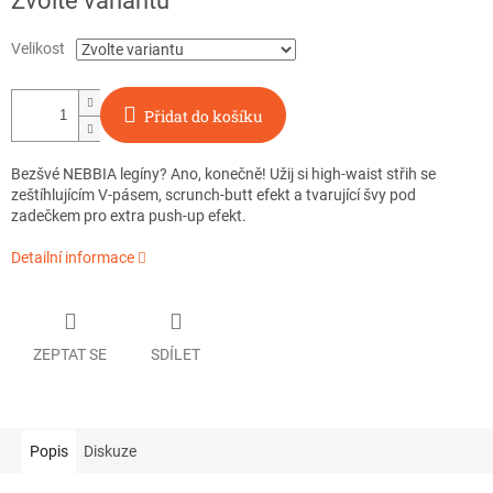
Zvolte variantu
cena:
Velikost
Přidat do košíku
Bezšvé NEBBIA legíny? Ano, konečně! Užij si high-waist střih se
zeštíhlujícím V-pásem, scrunch-butt efekt a tvarující švy pod
zadečkem pro extra push-up efekt.
Detailní informace
ZEPTAT SE
SDÍLET
Popis
Diskuze