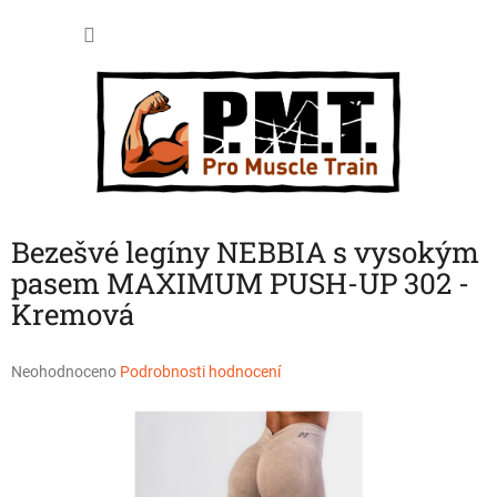
Přejít
NÁKU
na
obsah
KOŠÍK
Bezešvé legíny NEBBIA s vysokým
pasem MAXIMUM PUSH-UP 302 -
Kremová
Průměrné
Neohodnoceno
Podrobnosti hodnocení
hodnocení
produktu
je
0,0
z