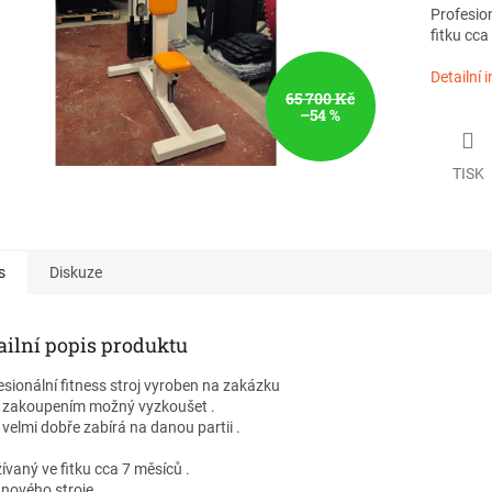
Profesion
fitku cca
Detailní 
65 700 Kč
–54 %
TISK
s
Diskuze
ailní popis produktu
esionální fitness stroj vyroben na zakázku
 zakoupením možný vyzkoušet .
 velmi dobře zabírá na danou partii .
ívaný ve fitku cca 7 měsíců .
 nového stroje .