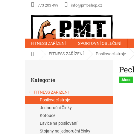
Přejít
773 203 499
info@pmt-shop.cz
na
obsah
FITNESS ZAŘÍZENÍ
SPORTOVNÍ OBLEČENÍ
Domů
FITNESS ZAŘÍZENÍ
Posilovací stroje
P
Pec
o
Přeskočit
s
Kategorie
kategorie
Akce
t
r
FITNESS ZAŘÍZENÍ
a
Posilovací stroje
n
n
Jednoruční Činky
í
Kotouče
p
Lavice na posilování
a
Stojany na jednoruční činky