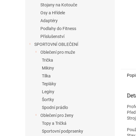
n
Stojany na Kotouče
e
Osy a Hřídele
l
Adaptéry
Podlahy do Fitness
Příslušenství
SPORTOVNÍ OBLEČENÍ
Oblečení pro muže
Trička
Mikiny
Popi
Tílka
Tepláky
Legíny
Det
Šortky
Prof
Spodní prádlo
Před
Oblečení pro ženy
Stroj
Topy a Tričká
Použ
Sportovní podprsenky
Stav