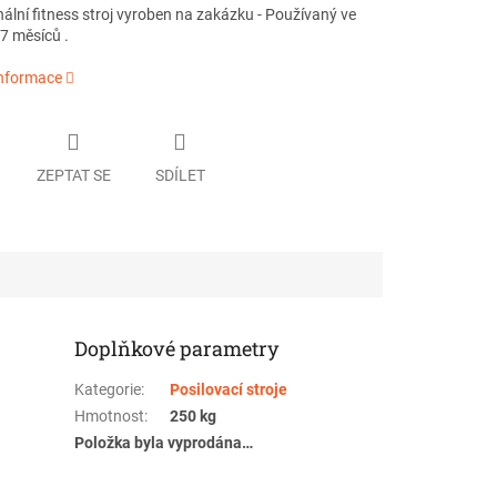
ální fitness stroj vyroben na zakázku - Používaný ve
 7 měsíců .
informace
ZEPTAT SE
SDÍLET
Doplňkové parametry
Kategorie
:
Posilovací stroje
Hmotnost
:
250 kg
Položka byla vyprodána…