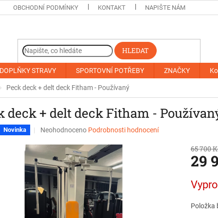
OBCHODNÍ PODMÍNKY
KONTAKT
NAPIŠTE NÁM
HLEDAT
DOPLŇKY STRAVY
SPORTOVNÍ POTŘEBY
ZNAČKY
Ko
Peck deck + delt deck Fitham - Používaný
k deck + delt deck Fitham - Používan
Průměrné
Neohodnoceno
Podrobnosti hodnocení
Novinka
hodnocení
produktu
65 700 K
29 
je
0,0
z
Měrná
Vypr
5
cena:
hvězdiček.
Položka 