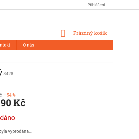
Přihlášení
NÁKUPNÍ
Prázdný košík
KOŠÍK
ntakt
O nás
ý
3428
č
–54 %
990 Kč
odáno
byla vyprodána…