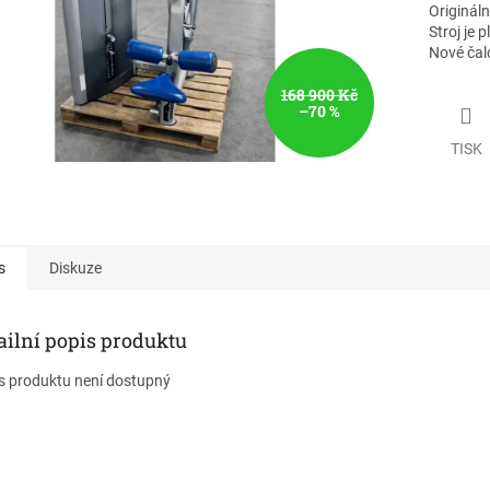
Origináln
Stroj je 
Nové čal
168 900 Kč
–70 %
TISK
s
Diskuze
ailní popis produktu
s produktu není dostupný