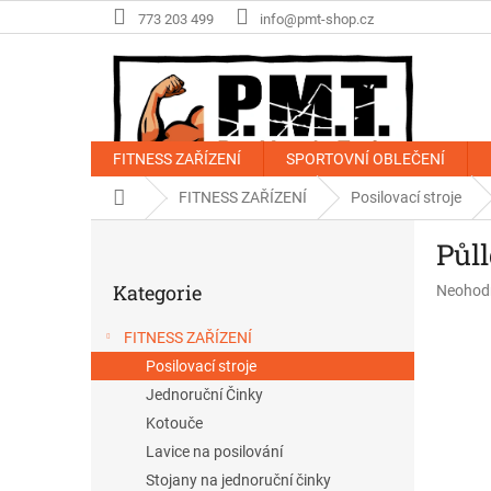
Přejít
773 203 499
info@pmt-shop.cz
na
obsah
FITNESS ZAŘÍZENÍ
SPORTOVNÍ OBLEČENÍ
Domů
FITNESS ZAŘÍZENÍ
Posilovací stroje
P
Půll
o
Přeskočit
s
Kategorie
Průměr
Neohod
kategorie
t
hodnoce
r
produkt
FITNESS ZAŘÍZENÍ
a
je
Posilovací stroje
n
0,0
z
n
Jednoruční Činky
5
í
Kotouče
hvězdič
p
Lavice na posilování
a
Stojany na jednoruční činky