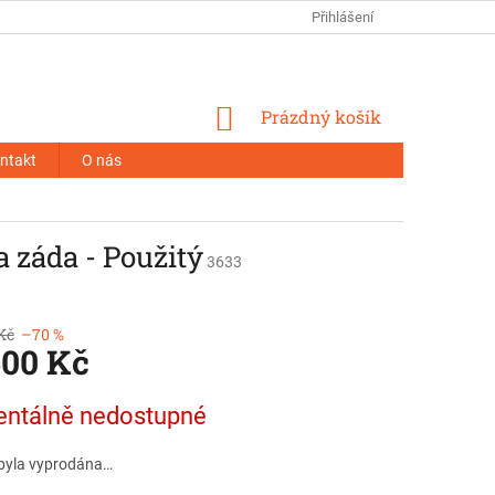
Přihlášení
NÁKUPNÍ
Prázdný košík
KOŠÍK
ntakt
O nás
a záda - Použitý
3633
Kč
–70 %
500 Kč
ntálně nedostupné
byla vyprodána…