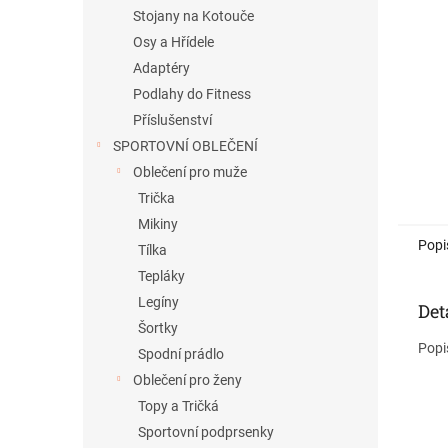
n
Stojany na Kotouče
e
Osy a Hřídele
l
Adaptéry
Podlahy do Fitness
Příslušenství
SPORTOVNÍ OBLEČENÍ
Oblečení pro muže
Trička
Mikiny
Popi
Tílka
Tepláky
Legíny
Det
Šortky
Popi
Spodní prádlo
Oblečení pro ženy
Topy a Tričká
Sportovní podprsenky