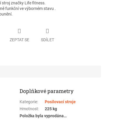
í stroj značky Life fitness.
plně funkční ve výborném stavu .
ounění.
ZEPTAT SE
SDÍLET
Doplňkové parametry
Kategorie
:
Posilovací stroje
Hmotnost
:
225 kg
Položka byla vyprodána…