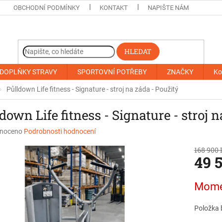
OBCHODNÍ PODMÍNKY
KONTAKT
NAPIŠTE NÁM
HLEDAT
DOPLŇKY STRAVY
SPORTOVNÍ POTŘEBY
ZNAČKY
Ko
Půlldown Life fitness - Signature - stroj na záda - Použitý
down Life fitness - Signature - stroj n
né
noceno
Podrobnosti hodnocení
ní
168 900 
u
49 
Měrná
Mome
cena:
ek.
Položka 