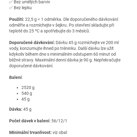
✅ Bez umělých barviv
✅ Bez lepku
Použití:
22,5 g = 1 odměrka. Dle doporučeného dávkování
odměřte a rozmíchejte v šejkru. Po otevření skladujte při
teplotě do 25 ºC a spotřebujte do 3 měsíců.
Doporučené dávkování:
Dávku 45 g rozmíchejte ve 200 ml
vody, konzumujte ihned po tréninku. Další dávku lze užít
kdykoliv během dne s minimálním odstupem 60 minut od
běžné stravy. Maximální denní dávka je 90 g. Nepřekračujte
doporučené dávkování.
Balení
:
2520 g
540 g
45 g
Dávka:
45 g
Počet dávek v balení:
56/12/1
Minimální trvanlivost:
viz obal