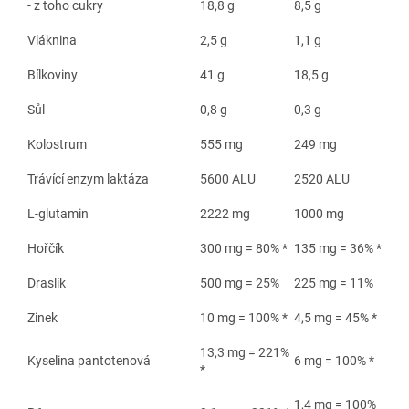
- z toho cukry
18,8 g
8,5 g
Vláknina
2,5 g
1,1 g
Bílkoviny
41 g
18,5 g
Sůl
0,8 g
0,3 g
Kolostrum
555 mg
249 mg
Trávící enzym laktáza
5600 ALU
2520 ALU
L-glutamin
2222 mg
1000 mg
Hořčík
300 mg = 80% *
135 mg = 36% *
Draslík
500 mg = 25%
225 mg = 11%
Zinek
10 mg = 100% *
4,5 mg = 45% *
13,3 mg = 221%
Kyselina pantotenová
6 mg = 100% *
*
1,4 mg = 100%