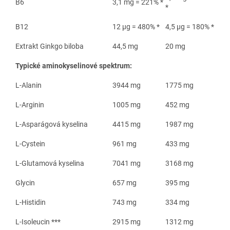
B6
3,1 mg = 221% *
*
B12
12 μg = 480% *
4,5 μg = 180% *
Extrakt Ginkgo biloba
44,5 mg
20 mg
Typické aminokyselinové spektrum:
L-Alanin
3944 mg
1775 mg
L-Arginin
1005 mg
452 mg
L-Asparágová kyselina
4415 mg
1987 mg
L-Cystein
961 mg
433 mg
L-Glutamová kyselina
7041 mg
3168 mg
Glycin
657 mg
395 mg
L-Histidin
743 mg
334 mg
L-Isoleucin ***
2915 mg
1312 mg