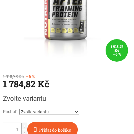
1 918,75
Kč
–6 %
1 918,75 Kč
–6 %
1 784,82 Kč
Měrná
Zvolte variantu
cena:
Příchuť
Přidat do košíku