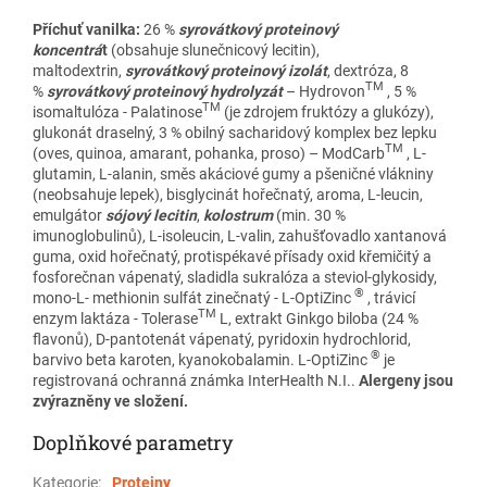
Příchuť vanilka:
26 %
syrovátkový proteinový
koncentrá
t
(obsahuje slunečnicový lecitin),
maltodextrin,
syrovátkový proteinový izolát
, dextróza, 8
TM
%
syrovátkový proteinový hydrolyzát
– Hydrovon
, 5 %
TM
isomaltulóza - Palatinose
(je zdrojem fruktózy a glukózy),
glukonát draselný, 3 % obilný sacharidový komplex bez lepku
TM
(oves, quinoa, amarant, pohanka, proso) – ModCarb
, L-
glutamin, L-alanin, směs akáciové gumy a pšeničné vlákniny
(neobsahuje lepek), bisglycinát hořečnatý, aroma, L-leucin,
emulgátor
sójový lecitin
,
kolostrum
(min. 30 %
imunoglobulinů), L-isoleucin, L-valin, zahušťovadlo xantanová
guma, oxid hořečnatý, protispékavé přísady oxid křemičitý a
fosforečnan vápenatý, sladidla sukralóza a steviol-glykosidy,
®
mono-L- methionin sulfát zinečnatý - L-OptiZinc
, trávicí
TM
enzym laktáza - Tolerase
L, extrakt Ginkgo biloba (24 %
flavonů), D-pantotenát vápenatý, pyridoxin hydrochlorid,
®
barvivo beta karoten, kyanokobalamin. L-OptiZinc
je
registrovaná ochranná známka InterHealth N.I..
Alergeny jsou
zvýrazněny ve složení.
Doplňkové parametry
Kategorie
:
Proteiny