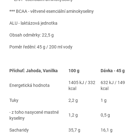
*** BCAA - větvené esenciální aminokyseliny
ALU - laktázová jednotka
Obsah odměrky: 22,5 g
Poměr ředění: 45 g / 200 ml vody
Příchuť: Jahoda, Vanilka
100 g
Dávka - 45 g
1405 kJ / 332
632 kJ / 149
Energetická hodnota
kcal
kcal
Tuky
2,2 g
1 g
- z toho nasycené mastné
1,2 g
0,5 g
kyseliny
Sacharidy
35,7 g
16,1 g