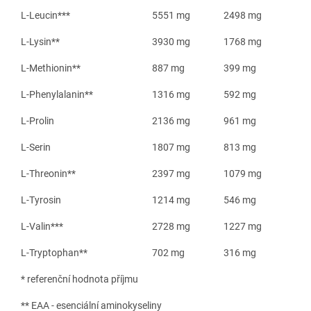
L-Leucin***
5551 mg
2498 mg
L-Lysin**
3930 mg
1768 mg
L-Methionin**
887 mg
399 mg
L-Phenylalanin**
1316 mg
592 mg
L-Prolin
2136 mg
961 mg
L-Serin
1807 mg
813 mg
L-Threonin**
2397 mg
1079 mg
L-Tyrosin
1214 mg
546 mg
L-Valin***
2728 mg
1227 mg
L-Tryptophan**
702 mg
316 mg
* referenční hodnota příjmu
** EAA - esenciální aminokyseliny