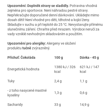
Upozornění: Doplněk stravy se sladidly.
Potravina vhodná
zejména pro sportovce. Není náhradou pestré stravy.
Nepřekračujte doporučené denní dávkování. Ukládejte mimo
dosah dětí! Není vhodné pro děti, těhotné a kojící ženy.
Skladujte v suchu a při teplotě do 25 °C. Nevystavujte přímému
slunečnímu záření. Chraňte před mrazem. Výrobce neručí za
vady vzniklé nevhodným skladováním a použitím.
Upozornění pro alergiky:
Alergeny ve složení
produktu
tučně
zvýrazněný.
Příchuť: Čokoláda
100 g
Dávka - 45 g
1380 kJ / 326
621 kJ / 147
Energetická hodnota
kcal
kcal
Tuky
2,4 g
1,1 g
- z toho nasycené mastné
1,3 g
0,6 g
kyseliny
Sacharidy
33 g
14,9 g