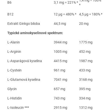
1,4 mg = 100%
B6
3,1 mg = 221% *
*
B12
12 μg = 480% *
4,5 μg = 180% *
Extrakt Ginkgo biloba
44,5 mg
20 mg
Typické aminokyselinové spektrum:
L-Alanin
3944 mg
1775 mg
L-Arginin
1005 mg
452 mg
L-Asparágová kyselina
4415 mg
1987 mg
L-Cystein
961 mg
433 mg
L-Glutamová kyselina
7041 mg
3168 mg
Glycin
657 mg
395 mg
L-Histidin
743 mg
334 mg
L-Isoleucin ***
2915 mg
1312 mg