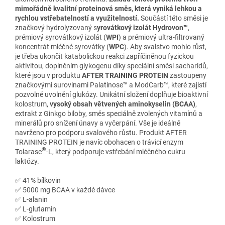
mimořádně kvalitní proteinová směs, která vyniká lehkou a
rychlou vstřebatelností a využitelností.
Součástí této směsi je
značkový hydrolyzovaný s
yrovátkový izolát Hydrovon™
,
prémiový syrovátkový izolát (
WPI
) a prémiový ultra-filtrovaný
koncentrát mléčné syrovátky (
WPC
). Aby svalstvo mohlo růst,
je třeba ukončit katabolickou reakci zapříčiněnou fyzickou
aktivitou, doplněním glykogenu díky speciální směsi sacharidů,
které jsou v produktu
AFTER TRAINING PROTEIN
zastoupeny
značkovými surovinami Palatinose™ a ModCarb™, které zajistí
pozvolné uvolnění glukózy. Unikátní složení doplňuje bioaktivní
kolostrum,
vysoký obsah větvených aminokyselin (BCAA)
,
extrakt z Ginkgo biloby, směs speciálně zvolených vitamínů a
minerálů pro snížení únavy a vyčerpání. Vše je ideálně
navrženo pro podporu svalového růstu. Produkt AFTER
TRAINING PROTEIN je navíc obohacen o trávicí enzym
®
Tolarase
-L, který podporuje vstřebání mléčného cukru
laktózy.
✅ 41% bílkovin
✅ 5000 mg BCAA v každé dávce
✅ L-alanin
✅ L-glutamin
✅ Kolostrum