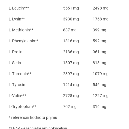
L-Leucin***
5551 mg
2498 mg
L-Lysin**
3930 mg
1768 mg
L-Methionin**
887 mg
399 mg
L-Phenylalanin**
1316 mg
592 mg
L-Prolin
2136 mg
961 mg
L-Serin
1807 mg
813 mg
L-Threonin**
2397 mg
1079 mg
L-Tyrosin
1214 mg
546 mg
L-Valin***
2728 mg
1227 mg
L-Tryptophan**
702 mg
316 mg
* referenční hodnota příjmu
** EAA - esenciální aminokyseliny