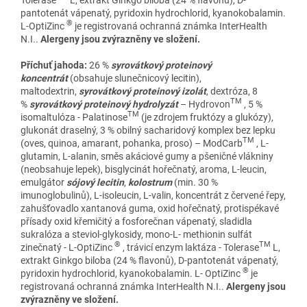
pantotenát vápenatý, pyridoxin hydrochlorid, kyanokobalamin.
®
L-OptiZinc
je registrovaná ochranná známka InterHealth
N.I..
Alergeny jsou zvýrazněny ve složení.
Příchuť jahoda:
26 %
syrovátkový proteinový
koncentrát
(obsahuje slunečnicový lecitin),
maltodextrin,
syrovátkový proteinový izolát
, dextróza, 8
TM
%
syrovátkový proteinový hydrolyzát
– Hydrovon
, 5 %
TM
isomaltulóza - Palatinose
(je zdrojem fruktózy a glukózy),
glukonát draselný, 3 % obilný sacharidový komplex bez lepku
TM
(oves, quinoa, amarant, pohanka, proso) – ModCarb
, L-
glutamin, L-alanin, směs akáciové gumy a pšeničné vlákniny
(neobsahuje lepek), bisglycinát hořečnatý, aroma, L-leucin,
emulgátor
sójový lecitin
,
kolostrum
(min. 30 %
imunoglobulinů), L-isoleucin, L-valin, koncentrát z červené řepy,
zahušťovadlo xantanová guma, oxid hořečnatý, protispékavé
přísady oxid křemičitý a fosforečnan vápenatý, sladidla
sukralóza a steviol-glykosidy, mono-L- methionin sulfát
®
TM
zinečnatý - L-OptiZinc
, trávicí enzym laktáza - Tolerase
L,
extrakt Ginkgo biloba (24 % flavonů), D-pantotenát vápenatý,
®
pyridoxin hydrochlorid, kyanokobalamin. L- OptiZinc
je
registrovaná ochranná známka InterHealth N.I..
Alergeny jsou
zvýrazněny ve složení.