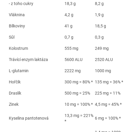
- z toho cukry
18,3 g
8,2 g
Vláknina
4,2 g
1,9 g
Bílkoviny
41 g
18,5 g
Sůl
0,7 g
0,3 g
Kolostrum
555 mg
249 mg
Trávící enzym laktáza
5600 ALU
2520 ALU
L-glutamin
2222 mg
1000 mg
Hořčík
300 mg = 80% *
135 mg = 36% *
Draslík
500 mg = 25%
225 mg = 11%
Zinek
10 mg = 100% *
4,5 mg = 45% *
13,3 mg = 221%
Kyselina pantotenová
6 mg = 100% *
*