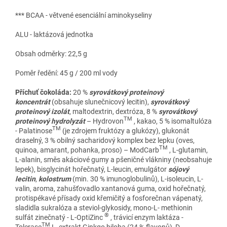
*** BCAA - větvené esenciální aminokyseliny
ALU - laktázová jednotka
Obsah odměrky: 22,5 g
Poměr ředění: 45 g / 200 ml vody
Příchuť čokoláda:
20 %
syrovátkový proteinový
koncentrát
(obsahuje slunečnicový lecitin),
syrovátkový
proteinový izolát
, maltodextrin, dextróza, 8 %
syrovátkový
TM
proteinový hydrolyzát
– Hydrovon
, kakao, 5 % isomaltulóza
TM
- Palatinose
(je zdrojem fruktózy a glukózy), glukonát
draselný, 3 % obilný sacharidový komplex bez lepku (oves,
TM
quinoa, amarant, pohanka, proso) – ModCarb
, L-glutamin,
L-alanin, směs akáciové gumy a pšeničné vlákniny (neobsahuje
lepek), bisglycinát hořečnatý, L-leucin, emulgátor
sójový
lecitin
,
kolostrum
(min. 30 % imunoglobulinů), L-isoleucin, L-
valin, aroma, zahušťovadlo xantanová guma, oxid hořečnatý,
protispékavé přísady oxid křemičitý a fosforečnan vápenatý,
sladidla sukralóza a steviol-glykosidy, mono-L- methionin
®
sulfát zinečnatý - L-OptiZinc
, trávicí enzym laktáza -
TM
Tolerase
L, extrakt Ginkgo biloba (24 % flavonů), D-