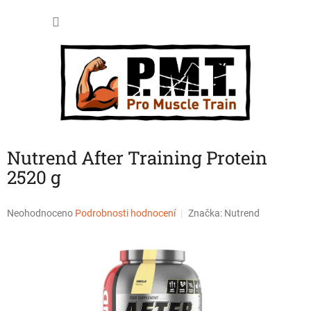
Přejít
NÁKU
na
obsah
KOŠÍK
Nutrend After Training Protein
2520 g
Průměrné
Neohodnoceno
Podrobnosti hodnocení
Značka:
Nutrend
hodnocení
produktu
je
0,0
z
5
hvězdiček.