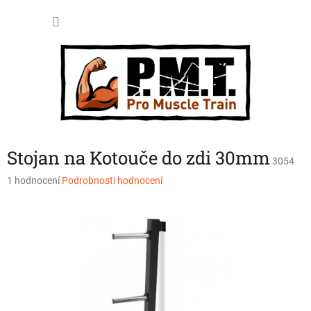
Přejít
NÁKU
na
obsah
KOŠÍK
Stojan na Kotouče do zdi 30mm
3054
Průměrné
1 hodnocení
Podrobnosti hodnocení
hodnocení
produktu
je
5,0
z
5
hvězdiček.