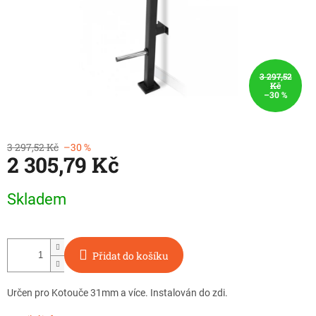
3 297,52
Kč
–30 %
3 297,52 Kč
–30 %
2 305,79 Kč
Měrná
Skladem
cena:
Přidat do košíku
Určen pro Kotouče 31mm a více.
Instalován do zdi.