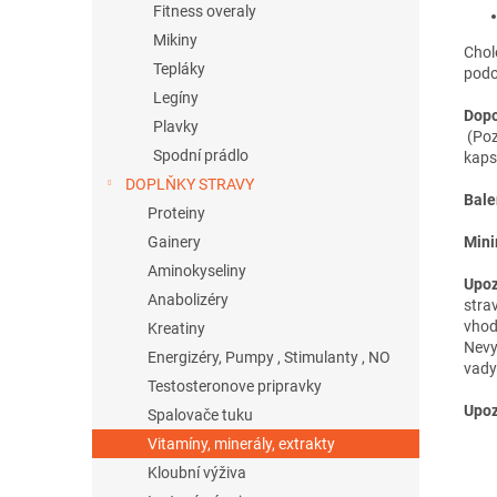
Fitness overaly
Mikiny
Chole
Tepláky
podo
Legíny
Dopo
Plavky
(Poz
Spodní prádlo
kaps
DOPLŇKY STRAVY
Bale
Proteiny
Mini
Gainery
Aminokyseliny
Upoz
Anabolizéry
stra
vhodn
Kreatiny
Nevy
Energizéry, Pumpy , Stimulanty , NO
vady
Testosteronove pripravky
Upoz
Spalovače tuku
Vitamíny, minerály, extrakty
Kloubní výživa