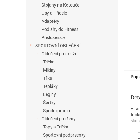
n
Stojany na Kotouče
e
Osy a Hřídele
l
Adaptéry
Podlahy do Fitness
Příslušenství
SPORTOVNÍ OBLEČENÍ
Oblečení pro muže
Trička
Mikiny
Popi
Tílka
Tepláky
Legíny
Det
Šortky
Vita
Spodní prádlo
funk
Oblečení pro ženy
slun
Topy a Tričká
Sportovní podprsenky