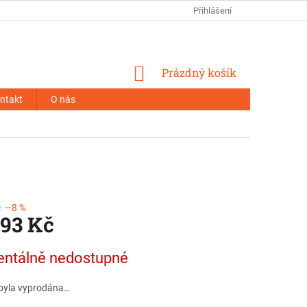
Přihlášení
NÁKUPNÍ
Prázdný košík
KOŠÍK
ntakt
O nás
č
–8 %
,93 Kč
ntálně nedostupné
byla vyprodána…