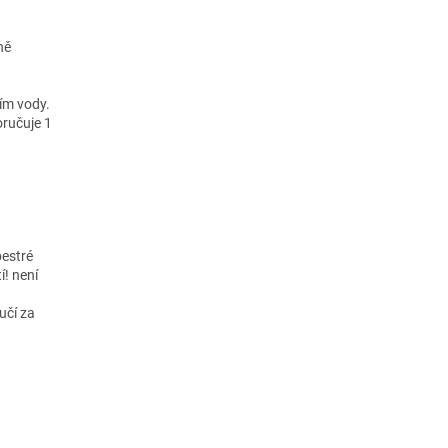
ně
ím vody.
oručuje 1
pestré
! není
učí za