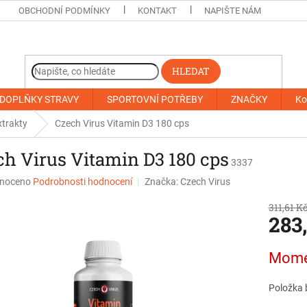
OBCHODNÍ PODMÍNKY
KONTAKT
NAPIŠTE NÁM
HLEDAT
DOPLŇKY STRAVY
SPORTOVNÍ POTŘEBY
ZNAČKY
Ko
xtrakty
Czech Virus Vitamin D3 180 cps
ch Virus Vitamin D3 180 cps
3337
né
noceno
Podrobnosti hodnocení
Značka:
Czech Virus
ní
311,61 K
u
283
Měrná
Mome
cena:
ek.
Položka 