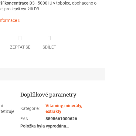
jší koncentrace D3
- 5000 IU v tobolce, obohaceno o
ej pro lepší využití D3.
informace
ZEPTAT SE
SDÍLET
Doplňkové parametry
ní
Vitamíny, minerály,
Kategorie
:
tetizuje
extrakty
EAN
:
8595661000626
Položka byla vyprodána…