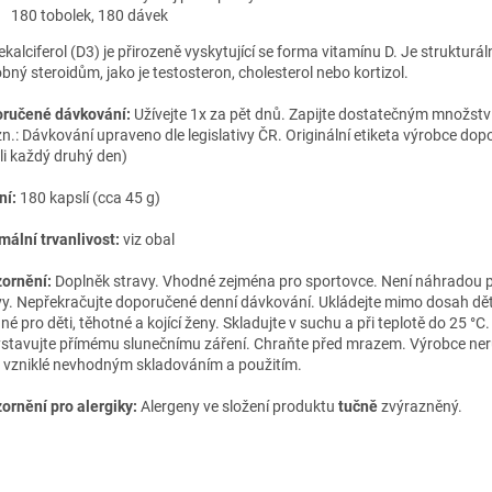
180 tobolek, 180 dávek
kalciferol (D3) je přirozeně vyskytující se forma vitamínu D. Je strukturál
bný steroidům, jako je testosteron, cholesterol nebo kortizol.
ručené dávkování:
Užívejte 1x za pět dnů. Zapijte dostatečným množstv
n.: Dávkování upraveno dle legislativy ČR. Originální etiketa výrobce dop
li každý druhý den)
ní:
180 kapslí (cca 45 g)
mální trvanlivost:
viz obal
ornění:
Doplněk stravy. Vhodné zejména pro sportovce. Není náhradou 
vy. Nepřekračujte doporučené denní dávkování. Ukládejte mimo dosah dětí
é pro děti, těhotné a kojící ženy. Skladujte v suchu a při teplotě do 25 °C.
stavujte přímému slunečnímu záření. Chraňte před mrazem. Výrobce ner
 vzniklé nevhodným skladováním a použitím.
ornění pro alergiky:
Alergeny ve složení produktu
tučně
zvýrazněný.