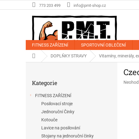
Přejít
773 203 499
info@pmt-shop.cz
na
obsah
FITNESS ZAŘÍZENÍ
SPORTOVNÍ OBLEČENÍ
Domů
DOPLŇKY STRAVY
Vitamíny, minerály, e
P
Cze
o
Přeskočit
s
Kategorie
Průměr
Neohod
kategorie
t
hodnoce
r
produkt
FITNESS ZAŘÍZENÍ
a
je
Posilovací stroje
n
0,0
z
n
Jednoruční Činky
5
í
Kotouče
hvězdič
p
Lavice na posilování
a
Stojany na jednoruční činky