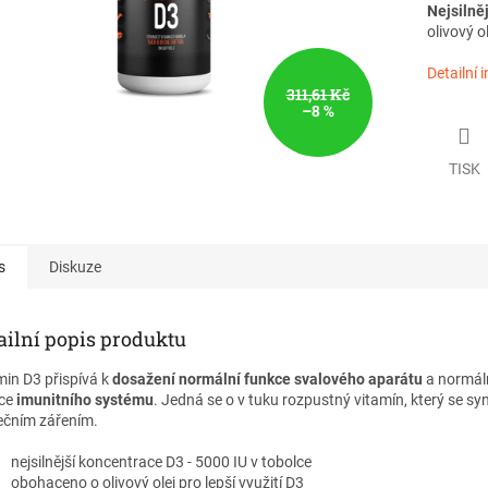
Nejsilně
olivový ol
Detailní 
311,61 Kč
–8 %
TISK
s
Diskuze
ailní popis produktu
min D3 přispívá k
dosažení normální funkce svalového aparátu
a normál
ce
imunitního systému
. Jedná se o v tuku rozpustný vitamín, který se syn
ečním zářením.
nejsilnější koncentrace D3 - 5000 IU v tobolce
obohaceno o olivový olej pro lepší využití D3